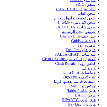
سيقو / SIGO
شات شيل/CHAT CHILL
شحن العاب
شحن تطبيقات لدول الخليج
شحن لايف مي / LiveMe
صدى شات-SADA CHAT
عروض ببجي الرسمية
غني لايف-Ghanny Live
غولد شات/Gold
فامي/Famy
فري فاير/ Free Fire
فله شات / FALLA CHAT
كلاش اوف كلانس- Clash Of Clans
كلاش رويال-Clash Royale
كيو لايف
لاما شات -Lama Chat
ليجو لايف - Ligo Live
منتجات قد يتم تفعيلها قريبا
ميكس يو / Mixu
هابي شات / Habby
هاكي / HAKI
هاي بارتي -HIPARTY
هاي داي-Hay Day