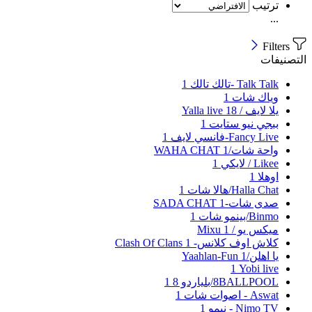
ترتيب
...
Filters
التصنيفات
Talk Talk -تالك تالك
1
وياك شات
1
يلا لايف / Yalla live
18
ببجي نيو ستايت
1
Fancy Live-فانسي لايف
1
واحة شات/WAHA CHAT
1
Likee / لايكي
1
اوهلا
1
Halla Chat/هالا شات
1
صدى شات-SADA CHAT
1
Binmo/بينمو شات
1
ميكس يو / Mixu
1
كلاش اوف كلانس- Clash Of Clans
1
يا اهلن/Yaahlan-Fun
1
Yobi live‏
1
8BALLPOOL/بلياردو 8
1
Aswat - اصوات شات
1
Nimo TV - نيمو
1