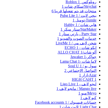
روبلوكس_Roblox
1
Skychat/سكاي شات
1
منتجات قد يتم تفعيلها قريبا
6
ببجي لايت / Pubg Lite
1
Tumile-توميل
1
هابي شات / Habby
1
StarMaker/ستار ميكر
1
Party Star - بارتي ستار
1
خدمات الصوت والفيديو
1
شحن لايف مي / LiveMe
1
ايكو شات - ECHO
1
ألو شات/ALLO CHAT
1
جواكر-Jawaker
1
لاما شات -Lama Chat
1
سول يو / Soul U
1
التواصل الإجتماعي
2
Azar-ازار
1
HIGH CAHT
1
ليجو لايف - Ligo Live
1
Mango live / مانجو لايف
1
Meyo/ميو
1
كيو لايف
1
حسابات فيسبوك / Facebook accounts
1
Light Chat /لايت شات
1