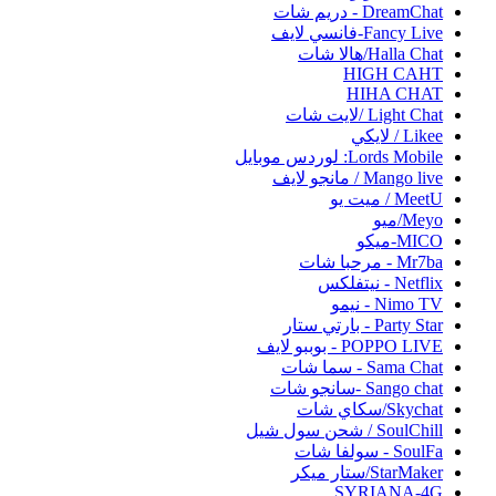
DreamChat - دريم شات
Fancy Live-فانسي لايف
Halla Chat/هالا شات
HIGH CAHT
HIHA CHAT
Light Chat /لايت شات
Likee / لايكي
Lords Mobile: لوردس موبايل
Mango live / مانجو لايف
MeetU / ميت يو
Meyo/ميو
MICO-ميكو
Mr7ba - مرحبا شات
Netflix - نيتفلكس
Nimo TV - نيمو
Party Star - بارتي ستار
POPPO LIVE - بوببو لايف
Sama Chat - سما شات
Sango chat -سانجو شات
Skychat/سكاي شات
SoulChill / شحن سول شيل
SoulFa - سولفا شات
StarMaker/ستار ميكر
SYRIANA-4G