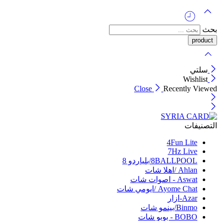
بحث
سلتي
Wishlist
Close
Recently Viewed
التصنيفات
4Fun Lite
7Hz Live
8BALLPOOL/بلياردو 8
Ahlan /اهلا شات
Aswat - اصوات شات
Ayome Chat /ايومي شات
Azar-ازار
Binmo/بينمو شات
BOBO - بوبو شات