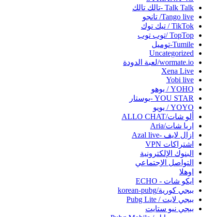
Talk Talk -تالك تالك
Tango live/ تانجو
TikTok / تيك توك
TopTop /توب توب
Tumile-توميل
Uncategorized
wormate.io/لعبة الدودة
Xena Live
Yobi live‏
YOHO / يوهو
YOU STAR -يوستار
YOYO / يويو
ألو شات/ALLO CHAT
اريا شات/Aria
ازال لايف -Azal live
اشتراكات VPN
البنوك الإلكترونية
التواصل الإجتماعي
اوهلا
ايكو شات - ECHO
ببجي كورية/korean-pubg
ببجي لايت / Pubg Lite
ببجي نيو ستايت