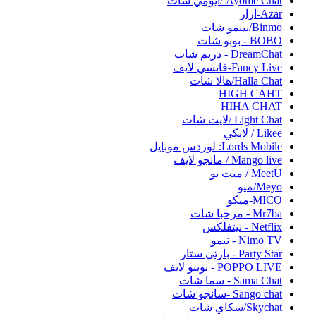
Ayome Chat /ايومي شات
Azar-ازار
Binmo/بينمو شات
BOBO - بوبو شات
DreamChat - دريم شات
Fancy Live-فانسي لايف
Halla Chat/هالا شات
HIGH CAHT
HIHA CHAT
Light Chat /لايت شات
Likee / لايكي
Lords Mobile: لوردس موبايل
Mango live / مانجو لايف
MeetU / ميت يو
Meyo/ميو
MICO-ميكو
Mr7ba - مرحبا شات
Netflix - نيتفلكس
Nimo TV - نيمو
Party Star - بارتي ستار
POPPO LIVE - بوببو لايف
Sama Chat - سما شات
Sango chat -سانجو شات
Skychat/سكاي شات