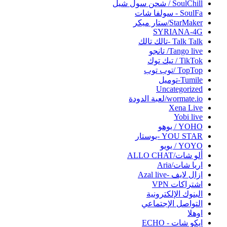
SoulChill / شحن سول شيل
SoulFa - سولفا شات
StarMaker/ستار ميكر
SYRIANA-4G
Talk Talk -تالك تالك
Tango live/ تانجو
TikTok / تيك توك
TopTop /توب توب
Tumile-توميل
Uncategorized
wormate.io/لعبة الدودة
Xena Live
Yobi live‏
YOHO / يوهو
YOU STAR -يوستار
YOYO / يويو
ألو شات/ALLO CHAT
اريا شات/Aria
ازال لايف -Azal live
اشتراكات VPN
البنوك الإلكترونية
التواصل الإجتماعي
اوهلا
ايكو شات - ECHO