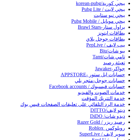
ببجي كورية/korean-pubg
ببجي لايت / Pubg Lite
ببجي نيو ستايت
ببحي موبايل / Pubg Mobile
براول ستار-Brawl Stars
بطاقات ايتونز
بطاقات جوجل بلاي
بيب لايف / PepLive
بيو شات/Biu
تامي شات/Tami
تعبئة رصيد
جواكر-Jawaker
حسابات ابل ستور -APPSTORE
حسابات جوجل-متجر بلي
حسابات فيسبوك / Facebook accounts
خدمات الصوت والفيديو
خدمة التتريك المؤقت
خدمة الرد التلقائي على تعليقات الصفحات فيس بوك
ديتو لايف/DITTO
ديدو شات/ DiDO
رصيد ريزر / Razer Gold
روبلوكس_Roblox
سوبر لايف / SuperLive
سول يو / Soul U