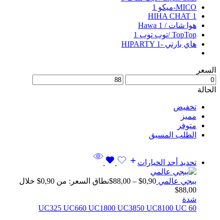
MICO-ميكو
1
HIHA CHAT
1
هوا شات / Hawa
1
TopTop /توب توب
1
هاي بارتي -HIPARTY
1
السعر
الحالة
تخفيض
مميز
متوفر
الطلب المسبق
تحديد أحد الخيارات
ببجي عالمي
0,90
$
–
88,00
$
نطاق السعر: من ⁦$0,90⁩ خلال
شدة
325 UC
660 UC
1800 UC
3850 UC
8100 UC
60 UC