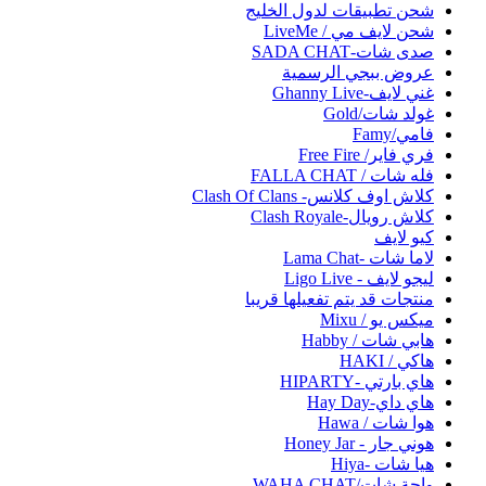
شحن تطبيقات لدول الخليج
شحن لايف مي / LiveMe
صدى شات-SADA CHAT
عروض ببجي الرسمية
غني لايف-Ghanny Live
غولد شات/Gold
فامي/Famy
فري فاير/ Free Fire
فله شات / FALLA CHAT
كلاش اوف كلانس- Clash Of Clans
كلاش رويال-Clash Royale
كيو لايف
لاما شات -Lama Chat
ليجو لايف - Ligo Live
منتجات قد يتم تفعيلها قريبا
ميكس يو / Mixu
هابي شات / Habby
هاكي / HAKI
هاي بارتي -HIPARTY
هاي داي-Hay Day
هوا شات / Hawa
هوني جار - Honey Jar
هيا شات -Hiya
واحة شات/WAHA CHAT