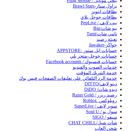
ببحي موبايل / Pubg Mobile
براول ستار-Brawl Stars
بطاقات ايتونز
بطاقات جوجل بلاي
بيب لايف / PepLive
بيو شات/Biu
تامي شات/Tami
تعبئة رصيد
جواكر-Jawaker
حسابات ابل ستور -APPSTORE
حسابات جوجل-متجر بلي
حسابات فيسبوك / Facebook accounts
خدمات الصوت والفيديو
خدمة التتريك المؤقت
خدمة الرد التلقائي على تعليقات الصفحات فيس بوك
ديتو لايف/DITTO
ديدو شات/ DiDO
رصيد ريزر / Razer Gold
روبلوكس_Roblox
سوبر لايف / SuperLive
سول يو / Soul U
سيقو / SIGO
شات شيل/CHAT CHILL
شحن العاب