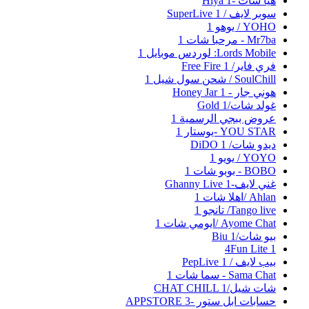
هيا شات -Hiya
1
سوبر لايف / SuperLive
1
YOHO / يوهو
1
Mr7ba - مرحبا شات
1
Lords Mobile: لوردس موبايل
1
فري فاير/ Free Fire
1
SoulChill / شحن سول شيل
1
هوني جار - Honey Jar
1
غولد شات/Gold
1
عروض ببجي الرسمية
1
YOU STAR -يوستار
1
ديدو شات/ DiDO
1
YOYO / يويو
1
BOBO - بوبو شات
1
غني لايف-Ghanny Live
1
Ahlan /اهلا شات
1
Tango live/ تانجو
1
Ayome Chat /ايومي شات
1
بيو شات/Biu
1
4Fun Lite
1
بيب لايف / PepLive
1
Sama Chat - سما شات
1
شات شيل/CHAT CHILL
1
حسابات ابل ستور -APPSTORE
3