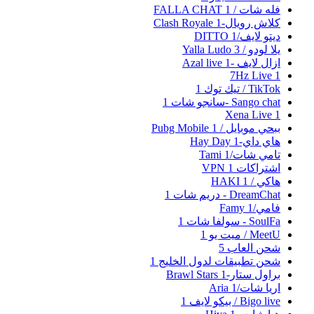
فله شات / FALLA CHAT
1
كلاش رويال-Clash Royale
1
ديتو لايف/DITTO
1
يلا لودو / Yalla Ludo
3
ازال لايف -Azal live
1
7Hz Live
1
TikTok / تيك توك
1
Sango chat -سانجو شات
1
Xena Live
1
ببحي موبايل / Pubg Mobile
1
هاي داي-Hay Day
1
تامي شات/Tami
1
اشتراكات VPN
1
هاكي / HAKI
1
DreamChat - دريم شات
1
فامي/Famy
1
SoulFa - سولفا شات
1
MeetU / ميت يو
1
شحن العاب
5
شحن تطبيقات لدول الخليج
1
براول ستار-Brawl Stars
1
اريا شات/Aria
1
Bigo live / بيكو لايف
1