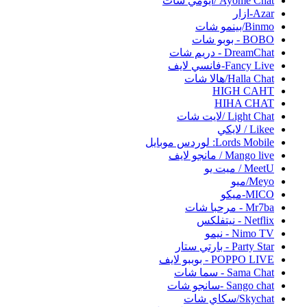
Ayome Chat /ايومي شات
Azar-ازار
Binmo/بينمو شات
BOBO - بوبو شات
DreamChat - دريم شات
Fancy Live-فانسي لايف
Halla Chat/هالا شات
HIGH CAHT
HIHA CHAT
Light Chat /لايت شات
Likee / لايكي
Lords Mobile: لوردس موبايل
Mango live / مانجو لايف
MeetU / ميت يو
Meyo/ميو
MICO-ميكو
Mr7ba - مرحبا شات
Netflix - نيتفلكس
Nimo TV - نيمو
Party Star - بارتي ستار
POPPO LIVE - بوببو لايف
Sama Chat - سما شات
Sango chat -سانجو شات
Skychat/سكاي شات