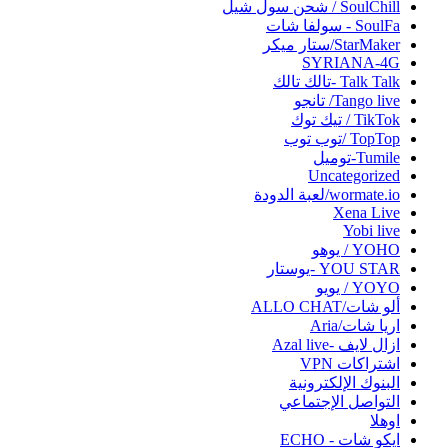
SoulChill / شحن سول شيل
SoulFa - سولفا شات
StarMaker/ستار ميكر
SYRIANA-4G
Talk Talk -تالك تالك
Tango live/ تانجو
TikTok / تيك توك
TopTop /توب توب
Tumile-توميل
Uncategorized
wormate.io/لعبة الدودة
Xena Live
Yobi live‏
YOHO / يوهو
YOU STAR -يوستار
YOYO / يويو
ألو شات/ALLO CHAT
اريا شات/Aria
ازال لايف -Azal live
اشتراكات VPN
البنوك الإلكترونية
التواصل الإجتماعي
اوهلا
ايكو شات - ECHO