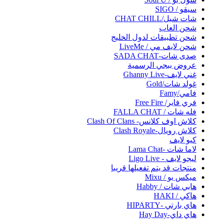
سيقو / SIGO
شات شيل/CHAT CHILL
شحن العاب
شحن تطبيقات لدول الخليج
شحن لايف مي / LiveMe
صدى شات-SADA CHAT
عروض ببجي الرسمية
غني لايف-Ghanny Live
غولد شات/Gold
فامي/Famy
فري فاير/ Free Fire
فله شات / FALLA CHAT
كلاش اوف كلانس- Clash Of Clans
كلاش رويال-Clash Royale
كيو لايف
لاما شات -Lama Chat
ليجو لايف - Ligo Live
منتجات قد يتم تفعيلها قريبا
ميكس يو / Mixu
هابي شات / Habby
هاكي / HAKI
هاي بارتي -HIPARTY
هاي داي-Hay Day