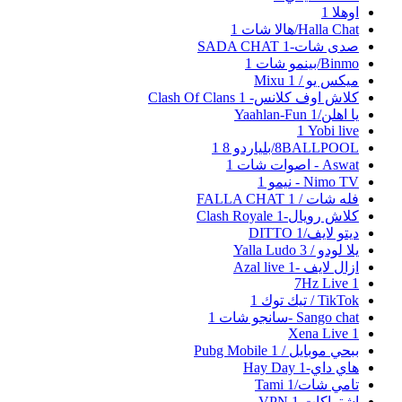
اوهلا
1
Halla Chat/هالا شات
1
صدى شات-SADA CHAT
1
Binmo/بينمو شات
1
ميكس يو / Mixu
1
كلاش اوف كلانس- Clash Of Clans
1
يا اهلن/Yaahlan-Fun
1
Yobi live‏
1
8BALLPOOL/بلياردو 8
1
Aswat - اصوات شات
1
Nimo TV - نيمو
1
فله شات / FALLA CHAT
1
كلاش رويال-Clash Royale
1
ديتو لايف/DITTO
1
يلا لودو / Yalla Ludo
3
ازال لايف -Azal live
1
7Hz Live
1
TikTok / تيك توك
1
Sango chat -سانجو شات
1
Xena Live
1
ببحي موبايل / Pubg Mobile
1
هاي داي-Hay Day
1
تامي شات/Tami
1
اشتراكات VPN
1