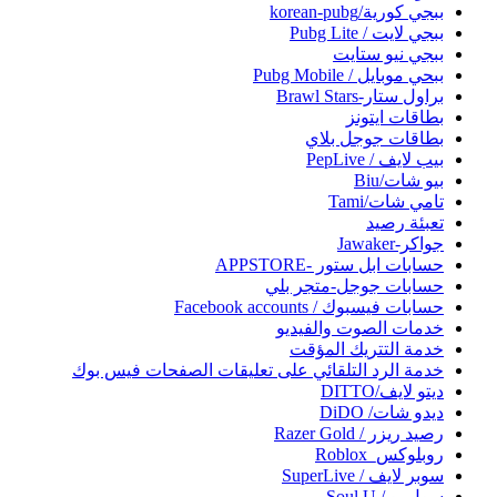
ببجي كورية/korean-pubg
ببجي لايت / Pubg Lite
ببجي نيو ستايت
ببحي موبايل / Pubg Mobile
براول ستار-Brawl Stars
بطاقات ايتونز
بطاقات جوجل بلاي
بيب لايف / PepLive
بيو شات/Biu
تامي شات/Tami
تعبئة رصيد
جواكر-Jawaker
حسابات ابل ستور -APPSTORE
حسابات جوجل-متجر بلي
حسابات فيسبوك / Facebook accounts
خدمات الصوت والفيديو
خدمة التتريك المؤقت
خدمة الرد التلقائي على تعليقات الصفحات فيس بوك
ديتو لايف/DITTO
ديدو شات/ DiDO
رصيد ريزر / Razer Gold
روبلوكس_Roblox
سوبر لايف / SuperLive
سول يو / Soul U