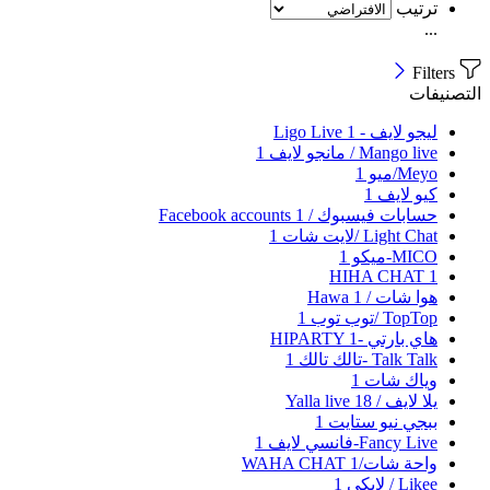
ترتيب
...
Filters
التصنيفات
ليجو لايف - Ligo Live
1
Mango live / مانجو لايف
1
Meyo/ميو
1
كيو لايف
1
حسابات فيسبوك / Facebook accounts
1
Light Chat /لايت شات
1
MICO-ميكو
1
HIHA CHAT
1
هوا شات / Hawa
1
TopTop /توب توب
1
هاي بارتي -HIPARTY
1
Talk Talk -تالك تالك
1
وياك شات
1
يلا لايف / Yalla live
18
ببجي نيو ستايت
1
Fancy Live-فانسي لايف
1
واحة شات/WAHA CHAT
1
Likee / لايكي
1