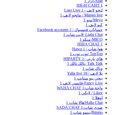
Azar-ازار
1
HIGH CAHT
1
ليجو لايف - Ligo Live
1
Mango live / مانجو لايف
1
Meyo/ميو
1
كيو لايف
1
حسابات فيسبوك / Facebook accounts
1
Light Chat /لايت شات
1
MICO-ميكو
1
HIHA CHAT
1
هوا شات / Hawa
1
TopTop /توب توب
1
هاي بارتي -HIPARTY
1
Talk Talk -تالك تالك
1
وياك شات
1
يلا لايف / Yalla live
18
ببجي نيو ستايت
1
Fancy Live-فانسي لايف
1
واحة شات/WAHA CHAT
1
Likee / لايكي
1
اوهلا
1
Halla Chat/هالا شات
1
صدى شات-SADA CHAT
1
Binmo/بينمو شات
1