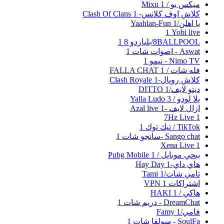
ميكس يو / Mixu
1
كلاش اوف كلانس- Clash Of Clans
1
يا اهلن/Yaahlan-Fun
1
Yobi live‏
1
8BALLPOOL/بلياردو 8
1
Aswat - اصوات شات
1
Nimo TV - نيمو
1
فله شات / FALLA CHAT
1
كلاش رويال-Clash Royale
1
ديتو لايف/DITTO
1
يلا لودو / Yalla Ludo
3
ازال لايف -Azal live
1
7Hz Live
1
TikTok / تيك توك
1
Sango chat -سانجو شات
1
Xena Live
1
ببحي موبايل / Pubg Mobile
1
هاي داي-Hay Day
1
تامي شات/Tami
1
اشتراكات VPN
1
هاكي / HAKI
1
DreamChat - دريم شات
1
فامي/Famy
1
SoulFa - سولفا شات
1