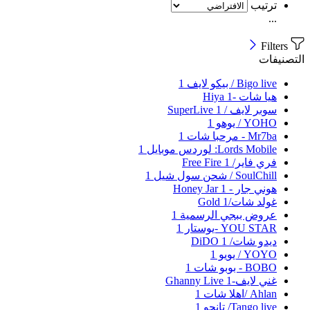
ترتيب
...
Filters
التصنيفات
Bigo live / بيكو لايف
1
هيا شات -Hiya
1
سوبر لايف / SuperLive
1
YOHO / يوهو
1
Mr7ba - مرحبا شات
1
Lords Mobile: لوردس موبايل
1
فري فاير/ Free Fire
1
SoulChill / شحن سول شيل
1
هوني جار - Honey Jar
1
غولد شات/Gold
1
عروض ببجي الرسمية
1
YOU STAR -يوستار
1
ديدو شات/ DiDO
1
YOYO / يويو
1
BOBO - بوبو شات
1
غني لايف-Ghanny Live
1
Ahlan /اهلا شات
1
Tango live/ تانجو
1