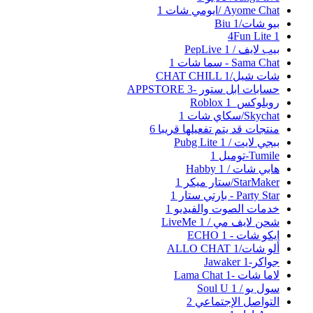
Ayome Chat /ايومي شات
1
بيو شات/Biu
1
4Fun Lite
1
بيب لايف / PepLive
1
Sama Chat - سما شات
1
شات شيل/CHAT CHILL
1
حسابات ابل ستور -APPSTORE
3
روبلوكس_Roblox
1
Skychat/سكاي شات
1
منتجات قد يتم تفعيلها قريبا
6
ببجي لايت / Pubg Lite
1
Tumile-توميل
1
هابي شات / Habby
1
StarMaker/ستار ميكر
1
Party Star - بارتي ستار
1
خدمات الصوت والفيديو
1
شحن لايف مي / LiveMe
1
ايكو شات - ECHO
1
ألو شات/ALLO CHAT
1
جواكر-Jawaker
1
لاما شات -Lama Chat
1
سول يو / Soul U
1
التواصل الإجتماعي
2