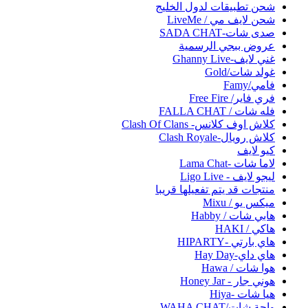
شحن تطبيقات لدول الخليج
شحن لايف مي / LiveMe
صدى شات-SADA CHAT
عروض ببجي الرسمية
غني لايف-Ghanny Live
غولد شات/Gold
فامي/Famy
فري فاير/ Free Fire
فله شات / FALLA CHAT
كلاش اوف كلانس- Clash Of Clans
كلاش رويال-Clash Royale
كيو لايف
لاما شات -Lama Chat
ليجو لايف - Ligo Live
منتجات قد يتم تفعيلها قريبا
ميكس يو / Mixu
هابي شات / Habby
هاكي / HAKI
هاي بارتي -HIPARTY
هاي داي-Hay Day
هوا شات / Hawa
هوني جار - Honey Jar
هيا شات -Hiya
واحة شات/WAHA CHAT