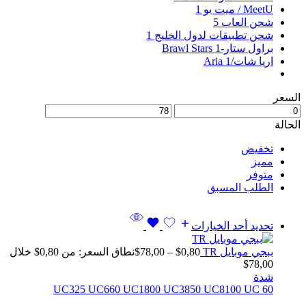
MeetU / ميت يو
1
شحن العاب
5
شحن تطبيقات لدول الخليج
1
براول ستار-Brawl Stars
1
اريا شات/Aria
1
السعر
الحالة
تخفيض
مميز
متوفر
الطلب المسبق
تحديد أحد الخيارات
ببجي موبايل TR
0,80
$
–
78,00
$
نطاق السعر: من ⁦$0,80⁩ خلال
شدة
325 UC
660 UC
1800 UC
3850 UC
8100 UC
60 UC