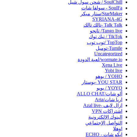
SoulChill / شحن سول شيل
SoulFa - سولفا شات
StarMaker/ستار ميكر
SYRIANA-4G
Talk Talk -تالك تالك
Tango live/ تانجو
TikTok / تيك توك
TopTop /توب توب
Tumile-توميل
Uncategorized
wormate.io/لعبة الدودة
Xena Live
Yobi live‏
YOHO / يوهو
YOU STAR -يوستار
YOYO / يويو
ألو شات/ALLO CHAT
اريا شات/Aria
ازال لايف -Azal live
اشتراكات VPN
البنوك الإلكترونية
التواصل الإجتماعي
اوهلا
ايكو شات - ECHO