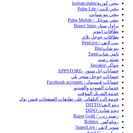
ببجي كورية/korean-pubg
ببجي لايت / Pubg Lite
ببجي نيو ستايت
ببحي موبايل / Pubg Mobile
براول ستار-Brawl Stars
بطاقات ايتونز
بطاقات جوجل بلاي
بيب لايف / PepLive
بيو شات/Biu
تامي شات/Tami
تعبئة رصيد
جواكر-Jawaker
حسابات ابل ستور -APPSTORE
حسابات جوجل-متجر بلي
حسابات فيسبوك / Facebook accounts
خدمات الصوت والفيديو
خدمة التتريك المؤقت
خدمة الرد التلقائي على تعليقات الصفحات فيس بوك
ديتو لايف/DITTO
ديدو شات/ DiDO
رصيد ريزر / Razer Gold
روبلوكس_Roblox
سوبر لايف / SuperLive
سول يو / Soul U