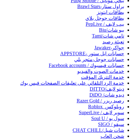
ببحي موبايل / Pubg Mobile
براول ستار-Brawl Stars
بطاقات ايتونز
بطاقات جوجل بلاي
بيب لايف / PepLive
بيو شات/Biu
تامي شات/Tami
تعبئة رصيد
جواكر-Jawaker
حسابات ابل ستور -APPSTORE
حسابات جوجل-متجر بلي
حسابات فيسبوك / Facebook accounts
خدمات الصوت والفيديو
خدمة التتريك المؤقت
خدمة الرد التلقائي على تعليقات الصفحات فيس بوك
ديتو لايف/DITTO
ديدو شات/ DiDO
رصيد ريزر / Razer Gold
روبلوكس_Roblox
سوبر لايف / SuperLive
سول يو / Soul U
سيقو / SIGO
شات شيل/CHAT CHILL
شحن العاب