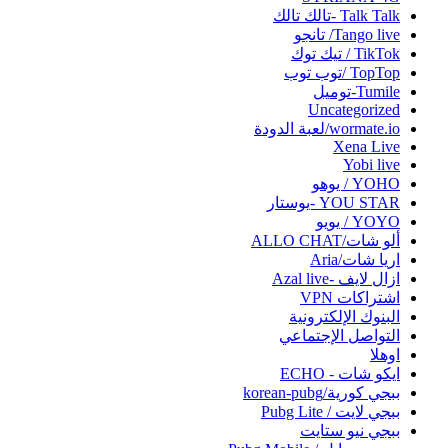
Talk Talk -تالك تالك
Tango live/ تانجو
TikTok / تيك توك
TopTop /توب توب
Tumile-توميل
Uncategorized
wormate.io/لعبة الدودة
Xena Live
Yobi live‏
YOHO / يوهو
YOU STAR -يوستار
YOYO / يويو
ألو شات/ALLO CHAT
اريا شات/Aria
ازال لايف -Azal live
اشتراكات VPN
البنوك الإلكترونية
التواصل الإجتماعي
اوهلا
ايكو شات - ECHO
ببجي كورية/korean-pubg
ببجي لايت / Pubg Lite
ببجي نيو ستايت