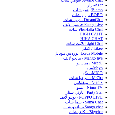
Ayome Chat /ايومي شات
Azar-ازار
Binmo/بينمو شات
BOBO - بوبو شات
DreamChat - دريم شات
Fancy Live-فانسي لايف
Halla Chat/هالا شات
HIGH CAHT
HIHA CHAT
Light Chat /لايت شات
Likee / لايكي
Lords Mobile: لوردس موبايل
Mango live / مانجو لايف
MeetU / ميت يو
Meyo/ميو
MICO-ميكو
Mr7ba - مرحبا شات
Netflix - نيتفلكس
Nimo TV - نيمو
Party Star - بارتي ستار
POPPO LIVE - بوببو لايف
Sama Chat - سما شات
Sango chat -سانجو شات
Skychat/سكاي شات