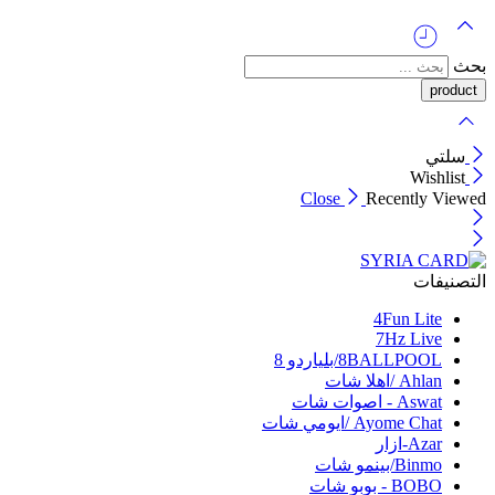
بحث
سلتي
Wishlist
Close
Recently Viewed
التصنيفات
4Fun Lite
7Hz Live
8BALLPOOL/بلياردو 8
Ahlan /اهلا شات
Aswat - اصوات شات
Ayome Chat /ايومي شات
Azar-ازار
Binmo/بينمو شات
BOBO - بوبو شات