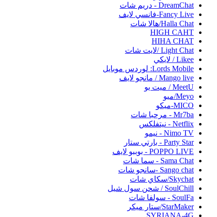
DreamChat - دريم شات
Fancy Live-فانسي لايف
Halla Chat/هالا شات
HIGH CAHT
HIHA CHAT
Light Chat /لايت شات
Likee / لايكي
Lords Mobile: لوردس موبايل
Mango live / مانجو لايف
MeetU / ميت يو
Meyo/ميو
MICO-ميكو
Mr7ba - مرحبا شات
Netflix - نيتفلكس
Nimo TV - نيمو
Party Star - بارتي ستار
POPPO LIVE - بوببو لايف
Sama Chat - سما شات
Sango chat -سانجو شات
Skychat/سكاي شات
SoulChill / شحن سول شيل
SoulFa - سولفا شات
StarMaker/ستار ميكر
SYRIANA-4G