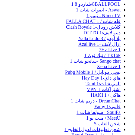
8BALLPOOL/بلياردو 8
1
Aswat - اصوات شات
1
Nimo TV - نيمو
1
فله شات / FALLA CHAT
1
كلاش رويال-Clash Royale
1
ديتو لايف/DITTO
1
يلا لودو / Yalla Ludo
3
ازال لايف -Azal live
1
7Hz Live
1
TikTok / تيك توك
1
Sango chat -سانجو شات
1
Xena Live
1
ببحي موبايل / Pubg Mobile
1
هاي داي-Hay Day
1
تامي شات/Tami
1
اشتراكات VPN
1
هاكي / HAKI
1
DreamChat - دريم شات
1
فامي/Famy
1
SoulFa - سولفا شات
1
MeetU / ميت يو
1
شحن العاب
5
شحن تطبيقات لدول الخليج
1