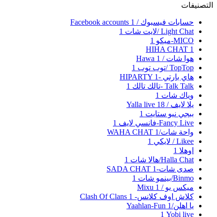
التصنيفات
حسابات فيسبوك / Facebook accounts
1
Light Chat /لايت شات
1
MICO-ميكو
1
HIHA CHAT
1
هوا شات / Hawa
1
TopTop /توب توب
1
هاي بارتي -HIPARTY
1
Talk Talk -تالك تالك
1
وياك شات
1
يلا لايف / Yalla live
18
ببجي نيو ستايت
1
Fancy Live-فانسي لايف
1
واحة شات/WAHA CHAT
1
Likee / لايكي
1
اوهلا
1
Halla Chat/هالا شات
1
صدى شات-SADA CHAT
1
Binmo/بينمو شات
1
ميكس يو / Mixu
1
كلاش اوف كلانس- Clash Of Clans
1
يا اهلن/Yaahlan-Fun
1
Yobi live‏
1