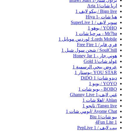
براول ستار-Brawl Stars
1
اريا شات/Aria
1
Bigo live / بيكو لايف
1
هيا شات -Hiya
1
سوبر لايف / SuperLive
1
YOHO / يوهو
1
Mr7ba - مرحبا شات
1
Lords Mobile: لوردس موبايل
1
فري فاير/ Free Fire
1
SoulChill / شحن سول شيل
1
هوني جار - Honey Jar
1
غولد شات/Gold
1
عروض ببجي الرسمية
1
YOU STAR -يوستار
1
ديدو شات/ DiDO
1
YOYO / يويو
1
BOBO - بوبو شات
1
غني لايف-Ghanny Live
1
Ahlan /اهلا شات
1
Tango live/ تانجو
1
Ayome Chat /ايومي شات
1
بيو شات/Biu
1
4Fun Lite
1
بيب لايف / PepLive
1