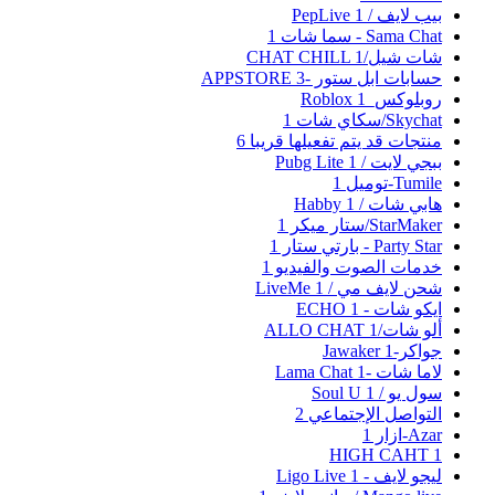
بيب لايف / PepLive
1
Sama Chat - سما شات
1
شات شيل/CHAT CHILL
1
حسابات ابل ستور -APPSTORE
3
روبلوكس_Roblox
1
Skychat/سكاي شات
1
منتجات قد يتم تفعيلها قريبا
6
ببجي لايت / Pubg Lite
1
Tumile-توميل
1
هابي شات / Habby
1
StarMaker/ستار ميكر
1
Party Star - بارتي ستار
1
خدمات الصوت والفيديو
1
شحن لايف مي / LiveMe
1
ايكو شات - ECHO
1
ألو شات/ALLO CHAT
1
جواكر-Jawaker
1
لاما شات -Lama Chat
1
سول يو / Soul U
1
التواصل الإجتماعي
2
Azar-ازار
1
HIGH CAHT
1
ليجو لايف - Ligo Live
1