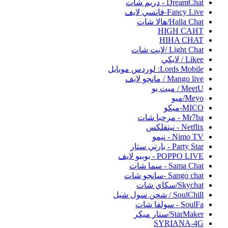
DreamChat - دريم شات
Fancy Live-فانسي لايف
Halla Chat/هالا شات
HIGH CAHT
HIHA CHAT
Light Chat /لايت شات
Likee / لايكي
Lords Mobile: لوردس موبايل
Mango live / مانجو لايف
MeetU / ميت يو
Meyo/ميو
MICO-ميكو
Mr7ba - مرحبا شات
Netflix - نيتفلكس
Nimo TV - نيمو
Party Star - بارتي ستار
POPPO LIVE - بوببو لايف
Sama Chat - سما شات
Sango chat -سانجو شات
Skychat/سكاي شات
SoulChill / شحن سول شيل
SoulFa - سولفا شات
StarMaker/ستار ميكر
SYRIANA-4G