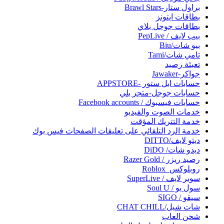
براول ستار-Brawl Stars
بطاقات ايتونز
بطاقات جوجل بلاي
بيب لايف / PepLive
بيو شات/Biu
تامي شات/Tami
تعبئة رصيد
جواكر-Jawaker
حسابات ابل ستور -APPSTORE
حسابات جوجل-متجر بلي
حسابات فيسبوك / Facebook accounts
خدمات الصوت والفيديو
خدمة التتريك المؤقت
خدمة الرد التلقائي على تعليقات الصفحات فيس بوك
ديتو لايف/DITTO
ديدو شات/ DiDO
رصيد ريزر / Razer Gold
روبلوكس_Roblox
سوبر لايف / SuperLive
سول يو / Soul U
سيقو / SIGO
شات شيل/CHAT CHILL
شحن العاب