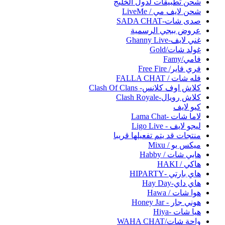
شحن تطبيقات لدول الخليج
شحن لايف مي / LiveMe
صدى شات-SADA CHAT
عروض ببجي الرسمية
غني لايف-Ghanny Live
غولد شات/Gold
فامي/Famy
فري فاير/ Free Fire
فله شات / FALLA CHAT
كلاش اوف كلانس- Clash Of Clans
كلاش رويال-Clash Royale
كيو لايف
لاما شات -Lama Chat
ليجو لايف - Ligo Live
منتجات قد يتم تفعيلها قريبا
ميكس يو / Mixu
هابي شات / Habby
هاكي / HAKI
هاي بارتي -HIPARTY
هاي داي-Hay Day
هوا شات / Hawa
هوني جار - Honey Jar
هيا شات -Hiya
واحة شات/WAHA CHAT