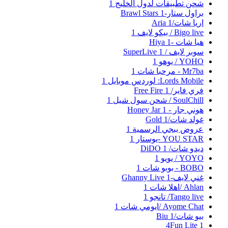
شحن تطبيقات لدول الخليج
1
براول ستار-Brawl Stars
1
اريا شات/Aria
1
Bigo live / بيكو لايف
1
هيا شات -Hiya
1
سوبر لايف / SuperLive
1
YOHO / يوهو
1
Mr7ba - مرحبا شات
1
Lords Mobile: لوردس موبايل
1
فري فاير/ Free Fire
1
SoulChill / شحن سول شيل
1
هوني جار - Honey Jar
1
غولد شات/Gold
1
عروض ببجي الرسمية
1
YOU STAR -يوستار
1
ديدو شات/ DiDO
1
YOYO / يويو
1
BOBO - بوبو شات
1
غني لايف-Ghanny Live
1
Ahlan /اهلا شات
1
Tango live/ تانجو
1
Ayome Chat /ايومي شات
1
بيو شات/Biu
1
4Fun Lite
1