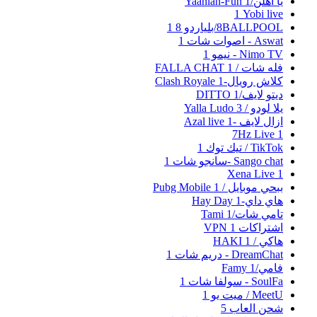
يا اهلن/Yaahlan-Fun
1
Yobi live‏
1
8BALLPOOL/بلياردو 8
1
Aswat - اصوات شات
1
Nimo TV - نيمو
1
فله شات / FALLA CHAT
1
كلاش رويال-Clash Royale
1
ديتو لايف/DITTO
1
يلا لودو / Yalla Ludo
3
ازال لايف -Azal live
1
7Hz Live
1
TikTok / تيك توك
1
Sango chat -سانجو شات
1
Xena Live
1
ببحي موبايل / Pubg Mobile
1
هاي داي-Hay Day
1
تامي شات/Tami
1
اشتراكات VPN
1
هاكي / HAKI
1
DreamChat - دريم شات
1
فامي/Famy
1
SoulFa - سولفا شات
1
MeetU / ميت يو
1
شحن العاب
5