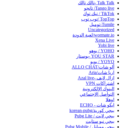
Talk Talk -تالك تالك
Tango live/ تانجو
TikTok / تيك توك
TopTop /توب توب
Tumile-توميل
Uncategorized
wormate.io/لعبة الدودة
Xena Live
Yobi live‏
YOHO / يوهو
YOU STAR -يوستار
YOYO / يويو
ألو شات/ALLO CHAT
اريا شات/Aria
ازال لايف -Azal live
اشتراكات VPN
البنوك الإلكترونية
التواصل الإجتماعي
اوهلا
ايكو شات - ECHO
ببجي كورية/korean-pubg
ببجي لايت / Pubg Lite
ببجي نيو ستايت
ببحي موبايل / Pubg Mobile