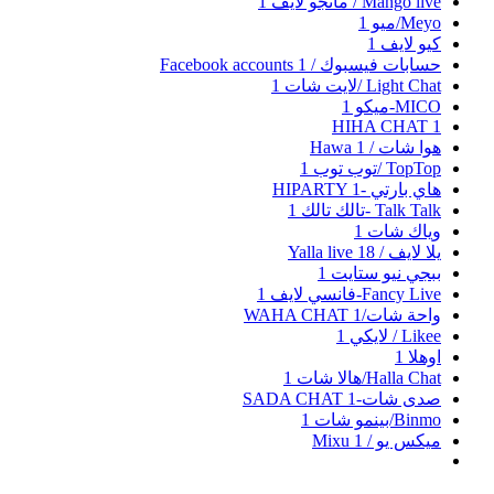
Mango live / مانجو لايف
1
Meyo/ميو
1
كيو لايف
1
حسابات فيسبوك / Facebook accounts
1
Light Chat /لايت شات
1
MICO-ميكو
1
HIHA CHAT
1
هوا شات / Hawa
1
TopTop /توب توب
1
هاي بارتي -HIPARTY
1
Talk Talk -تالك تالك
1
وياك شات
1
يلا لايف / Yalla live
18
ببجي نيو ستايت
1
Fancy Live-فانسي لايف
1
واحة شات/WAHA CHAT
1
Likee / لايكي
1
اوهلا
1
Halla Chat/هالا شات
1
صدى شات-SADA CHAT
1
Binmo/بينمو شات
1
ميكس يو / Mixu
1