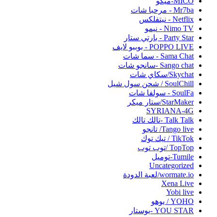
MICO-ميكو
Mr7ba - مرحبا شات
Netflix - نيتفلكس
Nimo TV - نيمو
Party Star - بارتي ستار
POPPO LIVE - بوببو لايف
Sama Chat - سما شات
Sango chat -سانجو شات
Skychat/سكاي شات
SoulChill / شحن سول شيل
SoulFa - سولفا شات
StarMaker/ستار ميكر
SYRIANA-4G
Talk Talk -تالك تالك
Tango live/ تانجو
TikTok / تيك توك
TopTop /توب توب
Tumile-توميل
Uncategorized
wormate.io/لعبة الدودة
Xena Live
Yobi live‏
YOHO / يوهو
YOU STAR -يوستار