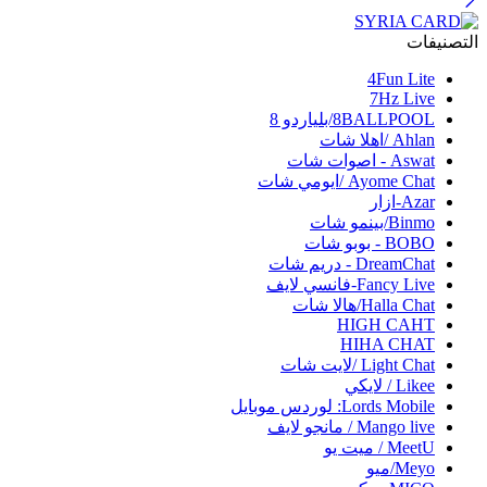
التصنيفات
4Fun Lite
7Hz Live
8BALLPOOL/بلياردو 8
Ahlan /اهلا شات
Aswat - اصوات شات
Ayome Chat /ايومي شات
Azar-ازار
Binmo/بينمو شات
BOBO - بوبو شات
DreamChat - دريم شات
Fancy Live-فانسي لايف
Halla Chat/هالا شات
HIGH CAHT
HIHA CHAT
Light Chat /لايت شات
Likee / لايكي
Lords Mobile: لوردس موبايل
Mango live / مانجو لايف
MeetU / ميت يو
Meyo/ميو