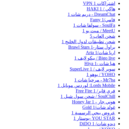
اشتراكات VPN
1
هاكي / HAKI
1
DreamChat - دريم شات
1
فامي/Famy
1
SoulFa - سولفا شات
1
MeetU / ميت يو
1
شحن العاب
5
شحن تطبيقات لدول الخليج
1
براول ستار-Brawl Stars
1
اريا شات/Aria
1
Bigo live / بيكو لايف
1
هيا شات -Hiya
1
سوبر لايف / SuperLive
1
YOHO / يوهو
1
Mr7ba - مرحبا شات
1
Lords Mobile: لوردس موبايل
1
فري فاير/ Free Fire
1
SoulChill / شحن سول شيل
1
هوني جار - Honey Jar
1
غولد شات/Gold
1
عروض ببجي الرسمية
1
YOU STAR -يوستار
1
ديدو شات/ DiDO
1