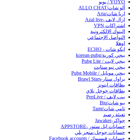
YOYO / يويو
ألو شات/ALLO CHAT
اريا شات/Aria
ازال لايف -Azal live
اشتراكات VPN
البنوك الإلكترونية
التواصل الإجتماعي
اوهلا
ايكو شات - ECHO
ببجي كورية/korean-pubg
ببجي لايت / Pubg Lite
ببجي نيو ستايت
ببحي موبايل / Pubg Mobile
براول ستار-Brawl Stars
بطاقات ايتونز
بطاقات جوجل بلاي
بيب لايف / PepLive
بيو شات/Biu
تامي شات/Tami
تعبئة رصيد
جواكر-Jawaker
حسابات ابل ستور -APPSTORE
حسابات جوجل-متجر بلي
حسابات فيسبوك / Facebook accounts