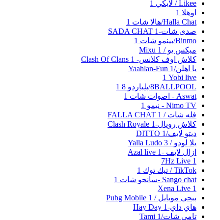
Likee / لايكي
1
اوهلا
1
Halla Chat/هالا شات
1
صدى شات-SADA CHAT
1
Binmo/بينمو شات
1
ميكس يو / Mixu
1
كلاش اوف كلانس- Clash Of Clans
1
يا اهلن/Yaahlan-Fun
1
Yobi live‏
1
8BALLPOOL/بلياردو 8
1
Aswat - اصوات شات
1
Nimo TV - نيمو
1
فله شات / FALLA CHAT
1
كلاش رويال-Clash Royale
1
ديتو لايف/DITTO
1
يلا لودو / Yalla Ludo
3
ازال لايف -Azal live
1
7Hz Live
1
TikTok / تيك توك
1
Sango chat -سانجو شات
1
Xena Live
1
ببحي موبايل / Pubg Mobile
1
هاي داي-Hay Day
1
تامي شات/Tami
1