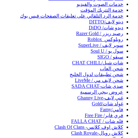
خدمات الصوت والفيديو
خدمة التتريك المؤقت
خدمة الرد التلقائي على تعليقات الصفحات فيس بوك
ديتو لايف/DITTO
ديدو شات/ DiDO
رصيد ريزر / Razer Gold
روبلوكس_Roblox
سوبر لايف / SuperLive
سول يو / Soul U
سيقو / SIGO
شات شيل/CHAT CHILL
شحن العاب
شحن تطبيقات لدول الخليج
شحن لايف مي / LiveMe
صدى شات-SADA CHAT
عروض ببجي الرسمية
غني لايف-Ghanny Live
غولد شات/Gold
فامي/Famy
فري فاير/ Free Fire
فله شات / FALLA CHAT
كلاش اوف كلانس- Clash Of Clans
كلاش رويال-Clash Royale