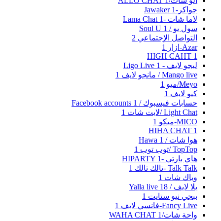
ألو شات/ALLO CHAT
1
جواكر-Jawaker
1
لاما شات -Lama Chat
1
سول يو / Soul U
1
التواصل الإجتماعي
2
Azar-ازار
1
HIGH CAHT
1
ليجو لايف - Ligo Live
1
Mango live / مانجو لايف
1
Meyo/ميو
1
كيو لايف
1
حسابات فيسبوك / Facebook accounts
1
Light Chat /لايت شات
1
MICO-ميكو
1
HIHA CHAT
1
هوا شات / Hawa
1
TopTop /توب توب
1
هاي بارتي -HIPARTY
1
Talk Talk -تالك تالك
1
وياك شات
1
يلا لايف / Yalla live
18
ببجي نيو ستايت
1
Fancy Live-فانسي لايف
1
واحة شات/WAHA CHAT
1