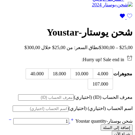
شحن يوستار-Youstar
25,00
$
–
300,00
$
نطاق السعر: من ⁦$25,00⁩ خلال ⁦$300,00⁩
Hurry up! Sale end in:
مجوهرات
4.000
10.000
18.000
40.000
107.000
معرف الحساب (ID)
(اختياري)
اسم الحساب (اختياري)
(اختياري)
شحن يوستار-Youstar quantity
إضافة إلى السلة
شراء الآن