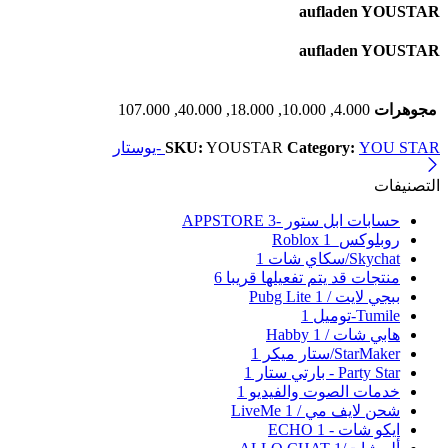
aufladen YOUSTAR
aufladen YOUSTAR
مجوهرات
4.000, 10.000, 18.000, 40.000, 107.000
YOU STAR -يوستار
Category:
YOUSTAR
SKU:
التصنيفات
حسابات ابل ستور -APPSTORE
3
روبلوكس_Roblox
1
Skychat/سكاي شات
1
منتجات قد يتم تفعيلها قريبا
6
ببجي لايت / Pubg Lite
1
Tumile-توميل
1
هابي شات / Habby
1
StarMaker/ستار ميكر
1
Party Star - بارتي ستار
1
خدمات الصوت والفيديو
1
شحن لايف مي / LiveMe
1
ايكو شات - ECHO
1