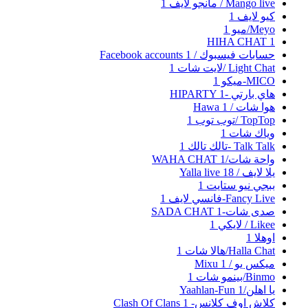
Mango live / مانجو لايف
1
كيو لايف
1
Meyo/ميو
1
HIHA CHAT
1
حسابات فيسبوك / Facebook accounts
1
Light Chat /لايت شات
1
MICO-ميكو
1
هاي بارتي -HIPARTY
1
هوا شات / Hawa
1
TopTop /توب توب
1
وياك شات
1
Talk Talk -تالك تالك
1
واحة شات/WAHA CHAT
1
يلا لايف / Yalla live
18
ببجي نيو ستايت
1
Fancy Live-فانسي لايف
1
صدى شات-SADA CHAT
1
Likee / لايكي
1
اوهلا
1
Halla Chat/هالا شات
1
ميكس يو / Mixu
1
Binmo/بينمو شات
1
يا اهلن/Yaahlan-Fun
1
كلاش اوف كلانس- Clash Of Clans
1