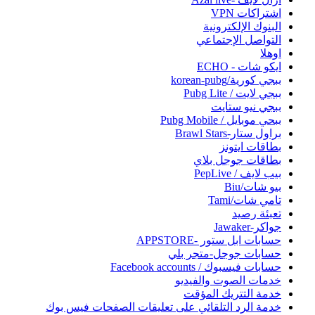
اشتراكات VPN
البنوك الإلكترونية
التواصل الإجتماعي
اوهلا
ايكو شات - ECHO
ببجي كورية/korean-pubg
ببجي لايت / Pubg Lite
ببجي نيو ستايت
ببحي موبايل / Pubg Mobile
براول ستار-Brawl Stars
بطاقات ايتونز
بطاقات جوجل بلاي
بيب لايف / PepLive
بيو شات/Biu
تامي شات/Tami
تعبئة رصيد
جواكر-Jawaker
حسابات ابل ستور -APPSTORE
حسابات جوجل-متجر بلي
حسابات فيسبوك / Facebook accounts
خدمات الصوت والفيديو
خدمة التتريك المؤقت
خدمة الرد التلقائي على تعليقات الصفحات فيس بوك