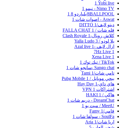
Yobi live‏
1
Nimo TV - نيمو
1
8BALLPOOL/بلياردو 8
1
Aswat - اصوات شات
1
ديتو لايف/DITTO
1
فله شات / FALLA CHAT
1
كلاش رويال-Clash Royale
1
يلا لودو / Yalla Ludo
3
ازال لايف -Azal live
1
7Hz Live
1
Xena Live
1
TikTok / تيك توك
1
Sango chat -سانجو شات
1
تامي شات/Tami
1
ببحي موبايل / Pubg Mobile
1
هاي داي-Hay Day
1
اشتراكات VPN
1
هاكي / HAKI
1
DreamChat - دريم شات
1
MeetU / ميت يو
1
فامي/Famy
1
SoulFa - سولفا شات
1
اريا شات/Aria
1
شحن العاب
5