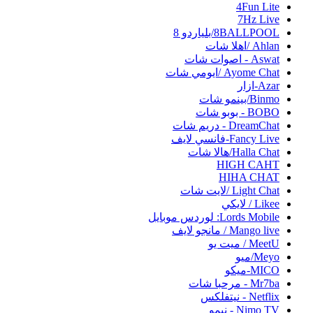
4Fun Lite
7Hz Live
8BALLPOOL/بلياردو 8
Ahlan /اهلا شات
Aswat - اصوات شات
Ayome Chat /ايومي شات
Azar-ازار
Binmo/بينمو شات
BOBO - بوبو شات
DreamChat - دريم شات
Fancy Live-فانسي لايف
Halla Chat/هالا شات
HIGH CAHT
HIHA CHAT
Light Chat /لايت شات
Likee / لايكي
Lords Mobile: لوردس موبايل
Mango live / مانجو لايف
MeetU / ميت يو
Meyo/ميو
MICO-ميكو
Mr7ba - مرحبا شات
Netflix - نيتفلكس
Nimo TV - نيمو