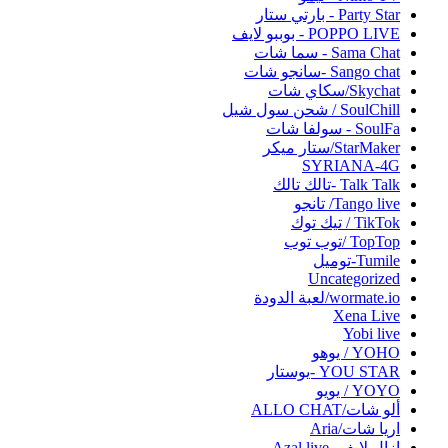
Party Star - بارتي ستار
POPPO LIVE - بوببو لايف
Sama Chat - سما شات
Sango chat -سانجو شات
Skychat/سكاي شات
SoulChill / شحن سول شيل
SoulFa - سولفا شات
StarMaker/ستار ميكر
SYRIANA-4G
Talk Talk -تالك تالك
Tango live/ تانجو
TikTok / تيك توك
TopTop /توب توب
Tumile-توميل
Uncategorized
wormate.io/لعبة الدودة
Xena Live
Yobi live‏
YOHO / يوهو
YOU STAR -يوستار
YOYO / يويو
ألو شات/ALLO CHAT
اريا شات/Aria
ازال لايف -Azal live