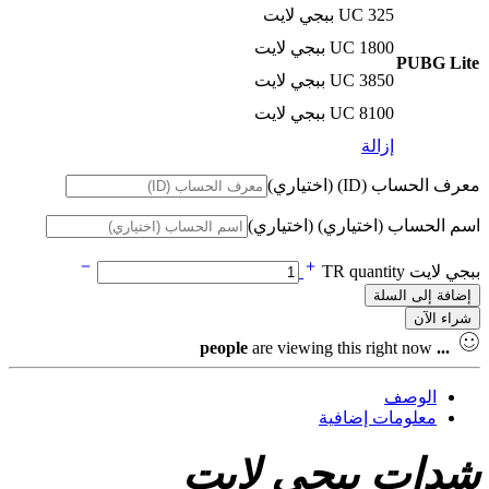
325 UC ببجي لايت
1800 UC ببجي لايت
PUBG Lite
3850 UC ببجي لايت
8100 UC ببجي لايت
إزالة
معرف الحساب (ID)
(اختياري)
اسم الحساب (اختياري)
(اختياري)
ببجي لايت TR quantity
إضافة إلى السلة
شراء الآن
people
are viewing this right now
...
الوصف
معلومات إضافية
شدات ببجي لايت