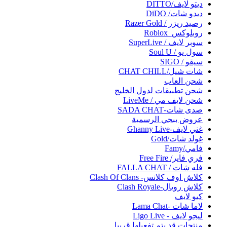
ديتو لايف/DITTO
ديدو شات/ DiDO
رصيد ريزر / Razer Gold
روبلوكس_Roblox
سوبر لايف / SuperLive
سول يو / Soul U
سيقو / SIGO
شات شيل/CHAT CHILL
شحن العاب
شحن تطبيقات لدول الخليج
شحن لايف مي / LiveMe
صدى شات-SADA CHAT
عروض ببجي الرسمية
غني لايف-Ghanny Live
غولد شات/Gold
فامي/Famy
فري فاير/ Free Fire
فله شات / FALLA CHAT
كلاش اوف كلانس- Clash Of Clans
كلاش رويال-Clash Royale
كيو لايف
لاما شات -Lama Chat
ليجو لايف - Ligo Live
منتجات قد يتم تفعيلها قريبا