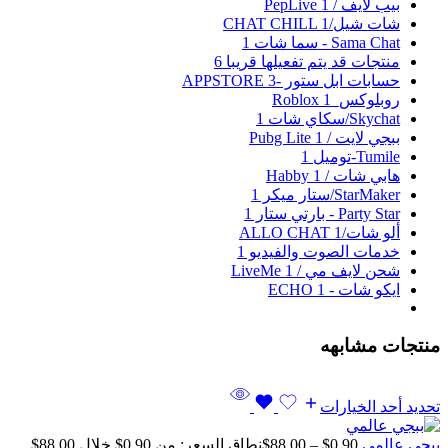
بيب لايف / PepLive
1
شات شيل/CHAT CHILL
1
Sama Chat - سما شات
1
منتجات قد يتم تفعيلها قريبا
6
حسابات ابل ستور -APPSTORE
3
روبلوكس_Roblox
1
Skychat/سكاي شات
1
ببجي لايت / Pubg Lite
1
Tumile-توميل
1
هابي شات / Habby
1
StarMaker/ستار ميكر
1
Party Star - بارتي ستار
1
ألو شات/ALLO CHAT
1
خدمات الصوت والفيديو
1
شحن لايف مي / LiveMe
1
ايكو شات - ECHO
1
منتجات مشابهه
تحديد أحد الخيارات
ببجي عالمي
0,90
$
–
88,00
$
نطاق السعر: من ⁦$0,90⁩ خلال ⁦$88,00⁩