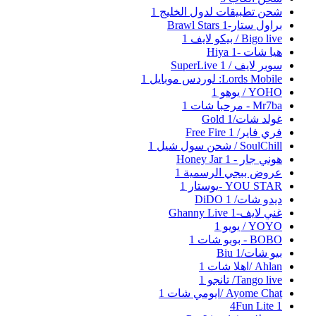
شحن تطبيقات لدول الخليج
1
براول ستار-Brawl Stars
1
Bigo live / بيكو لايف
1
هيا شات -Hiya
1
سوبر لايف / SuperLive
1
Lords Mobile: لوردس موبايل
1
YOHO / يوهو
1
Mr7ba - مرحبا شات
1
غولد شات/Gold
1
فري فاير/ Free Fire
1
SoulChill / شحن سول شيل
1
هوني جار - Honey Jar
1
عروض ببجي الرسمية
1
YOU STAR -يوستار
1
ديدو شات/ DiDO
1
غني لايف-Ghanny Live
1
YOYO / يويو
1
BOBO - بوبو شات
1
بيو شات/Biu
1
Ahlan /اهلا شات
1
Tango live/ تانجو
1
Ayome Chat /ايومي شات
1
4Fun Lite
1