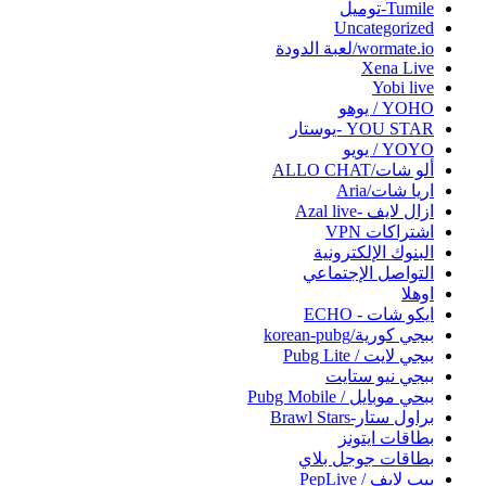
Tumile-توميل
Uncategorized
wormate.io/لعبة الدودة
Xena Live
Yobi live‏
YOHO / يوهو
YOU STAR -يوستار
YOYO / يويو
ألو شات/ALLO CHAT
اريا شات/Aria
ازال لايف -Azal live
اشتراكات VPN
البنوك الإلكترونية
التواصل الإجتماعي
اوهلا
ايكو شات - ECHO
ببجي كورية/korean-pubg
ببجي لايت / Pubg Lite
ببجي نيو ستايت
ببحي موبايل / Pubg Mobile
براول ستار-Brawl Stars
بطاقات ايتونز
بطاقات جوجل بلاي
بيب لايف / PepLive