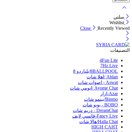
سلتي
Wishlist
Close
Recently Viewed
التصنيفات
4Fun Lite
7Hz Live
8BALLPOOL/بلياردو 8
Ahlan /اهلا شات
Aswat - اصوات شات
Ayome Chat /ايومي شات
Azar-ازار
Binmo/بينمو شات
BOBO - بوبو شات
DreamChat - دريم شات
Fancy Live-فانسي لايف
Halla Chat/هالا شات
HIGH CAHT