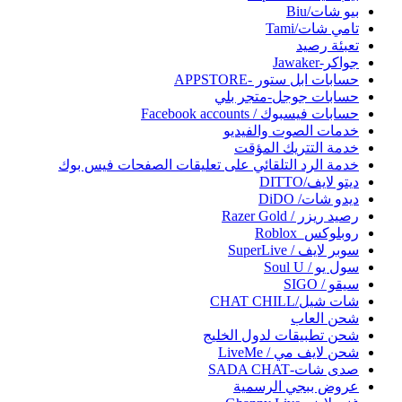
بيو شات/Biu
تامي شات/Tami
تعبئة رصيد
جواكر-Jawaker
حسابات ابل ستور -APPSTORE
حسابات جوجل-متجر بلي
حسابات فيسبوك / Facebook accounts
خدمات الصوت والفيديو
خدمة التتريك المؤقت
خدمة الرد التلقائي على تعليقات الصفحات فيس بوك
ديتو لايف/DITTO
ديدو شات/ DiDO
رصيد ريزر / Razer Gold
روبلوكس_Roblox
سوبر لايف / SuperLive
سول يو / Soul U
سيقو / SIGO
شات شيل/CHAT CHILL
شحن العاب
شحن تطبيقات لدول الخليج
شحن لايف مي / LiveMe
صدى شات-SADA CHAT
عروض ببجي الرسمية