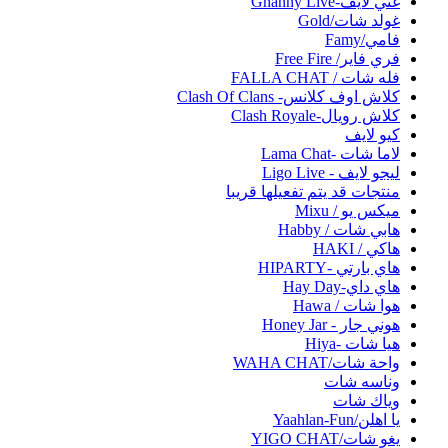
غني لايف-Ghanny Live
غولد شات/Gold
فامي/Famy
فري فاير/ Free Fire
فله شات / FALLA CHAT
كلاش اوف كلانس- Clash Of Clans
كلاش رويال-Clash Royale
كيو لايف
لاما شات -Lama Chat
ليجو لايف - Ligo Live
منتجات قد يتم تفعيلها قريبا
ميكس يو / Mixu
هابي شات / Habby
هاكي / HAKI
هاي بارتي -HIPARTY
هاي داي-Hay Day
هوا شات / Hawa
هوني جار - Honey Jar
هيا شات -Hiya
واحة شات/WAHA CHAT
وناسه شات
وياك شات
يا اهلن/Yaahlan-Fun
يغو شات/YIGO CHAT