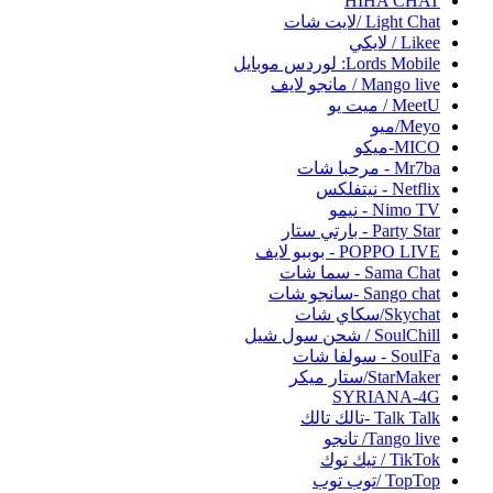
HIHA CHAT
Light Chat /لايت شات
Likee / لايكي
Lords Mobile: لوردس موبايل
Mango live / مانجو لايف
MeetU / ميت يو
Meyo/ميو
MICO-ميكو
Mr7ba - مرحبا شات
Netflix - نيتفلكس
Nimo TV - نيمو
Party Star - بارتي ستار
POPPO LIVE - بوببو لايف
Sama Chat - سما شات
Sango chat -سانجو شات
Skychat/سكاي شات
SoulChill / شحن سول شيل
SoulFa - سولفا شات
StarMaker/ستار ميكر
SYRIANA-4G
Talk Talk -تالك تالك
Tango live/ تانجو
TikTok / تيك توك
TopTop /توب توب